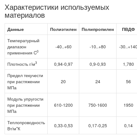
Характеристики используемых
материалов
Данные
Полиэтилен
Полипропилен
ПВДФ
Температурный
диапазон
-40..+60
-10..+80
-30..+14
0
применения C
3
Плотность г/м
0,94-0,97
0,9-0,93
1,780
Предел текучести
при растяжении
20
24
56
МПа
Модуль упругости
при растяжении
610-1200
750-1600
1950
МПа
Теплопроводность
0,33-0,53
0,17-0,25
0,14
Вт/м*К