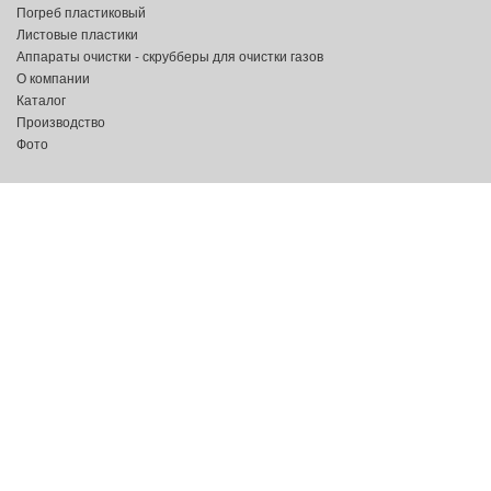
Погреб пластиковый
Листовые пластики
Аппараты очистки - скрубберы для очистки газов
О компании
Каталог
Производство
Фото